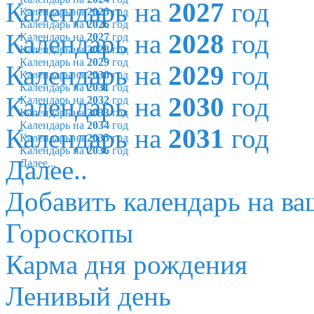
Календарь на
2027
год
Календарь на
2025
год
Календарь на
2026
год
Календарь на
2028
год
Календарь на
2027
год
Календарь на
2028
год
Календарь на
2029
год
Календарь на
2029
год
Календарь на
2030
год
Календарь на
2031
год
Календарь на
2030
год
Календарь на
2032
год
Календарь на
2033
год
Календарь на
2034
год
Календарь на
2031
год
Календарь на
2035
год
Календарь на
2036
год
Далее..
Далее...
Добавить календарь на ва
Гороскопы
Карма дня рождения
Ленивый день