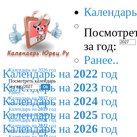
Календарь
Посмотрет
за год:
Ранее..
Календарь на
2022
год
Календарь на 2026 год
Посмотреть календарь
Календарь на
2023
год
за год:
Ранее...
Календарь на
2024
год
Календарь на
2017
год
Календарь на
2018
год
Календарь на
2019
год
Календарь на
2025
год
Календарь на
2020
год
Календарь на
2021
год
Календарь на
2026
год
Календарь на
2022
год
Календарь на
2023
год
Календарь на
2024
год