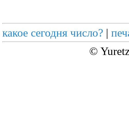
какое сегодня число?
|
печ
© Yuret