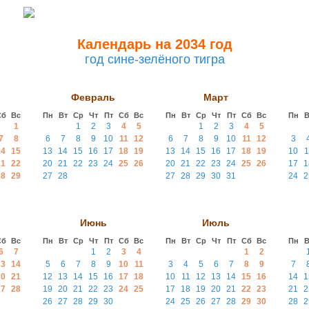
Календарь на 2034 год
год сине-зелёного тигра
Февраль
Март
Сб
Вс
Пн
Вт
Ср
Чт
Пт
Сб
Вс
Пн
Вт
Ср
Чт
Пт
Сб
Вс
Пн
В
1
1
2
3
4
5
1
2
3
4
5
7
8
6
7
8
9
10
11
12
6
7
8
9
10
11
12
3
14
15
13
14
15
16
17
18
19
13
14
15
16
17
18
19
10
1
21
22
20
21
22
23
24
25
26
20
21
22
23
24
25
26
17
1
28
29
27
28
27
28
29
30
31
24
2
Июнь
Июль
Сб
Вс
Пн
Вт
Ср
Чт
Пт
Сб
Вс
Пн
Вт
Ср
Чт
Пт
Сб
Вс
Пн
В
6
7
1
2
3
4
1
2
13
14
5
6
7
8
9
10
11
3
4
5
6
7
8
9
7
20
21
12
13
14
15
16
17
18
10
11
12
13
14
15
16
14
1
27
28
19
20
21
22
23
24
25
17
18
19
20
21
22
23
21
2
26
27
28
29
30
24
25
26
27
28
29
30
28
2