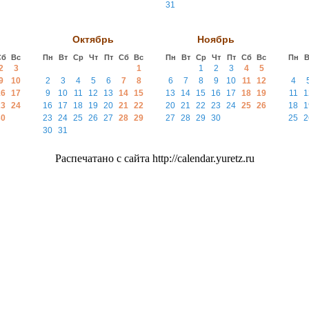
31
Октябрь
Ноябрь
Сб
Вс
Пн
Вт
Ср
Чт
Пт
Сб
Вс
Пн
Вт
Ср
Чт
Пт
Сб
Вс
Пн
В
2
3
1
1
2
3
4
5
9
10
2
3
4
5
6
7
8
6
7
8
9
10
11
12
4
16
17
9
10
11
12
13
14
15
13
14
15
16
17
18
19
11
1
23
24
16
17
18
19
20
21
22
20
21
22
23
24
25
26
18
1
30
23
24
25
26
27
28
29
27
28
29
30
25
2
30
31
Распечатано с сайта http://calendar.yuretz.ru