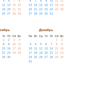
5
6
7
8
6
7
8
9
10
11
12
12
13
14
15
13
14
15
16
17
18
19
19
20
21
22
20
21
22
23
24
25
26
26
27
28
29
27
28
29
30
31
оябрь
Декабрь
р
Чт
Пт
Сб
Вс
Пн
Вт
Ср
Чт
Пт
Сб
Вс
1
2
3
4
1
2
8
9
10
11
3
4
5
6
7
8
9
15
16
17
18
10
11
12
13
14
15
16
22
23
24
25
17
18
19
20
21
22
23
29
30
24
25
26
27
28
29
30
31