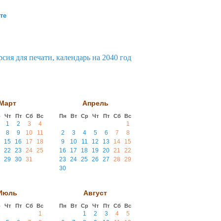
те
Март
Апрель
р
Чт
Пт
Сб
Вс
Пн
Вт
Ср
Чт
Пт
Сб
Вс
1
2
3
4
1
8
9
10
11
2
3
4
5
6
7
8
15
16
17
18
9
10
11
12
13
14
15
22
23
24
25
16
17
18
19
20
21
22
29
30
31
23
24
25
26
27
28
29
30
Июль
Август
р
Чт
Пт
Сб
Вс
Пн
Вт
Ср
Чт
Пт
Сб
Вс
1
1
2
3
4
5