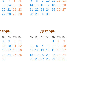
6
7
8
9
7
8
9
10
11
12
13
13
14
15
16
14
15
16
17
18
19
20
20
21
22
23
21
22
23
24
25
26
27
27
28
29
30
28
29
30
31
оябрь
Декабрь
р
Чт
Пт
Сб
Вс
Пн
Вт
Ср
Чт
Пт
Сб
Вс
2
3
4
5
1
2
3
9
10
11
12
4
5
6
7
8
9
10
16
17
18
19
11
12
13
14
15
16
17
23
24
25
26
18
19
20
21
22
23
24
30
25
26
27
28
29
30
31